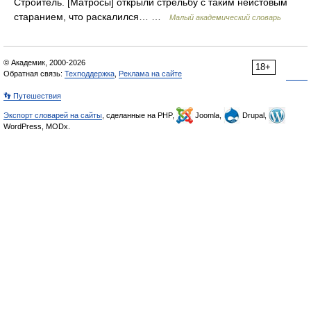
Строитель. [Матросы] открыли стрельбу с таким неистовым
старанием, что раскалился… …
Малый академический словарь
© Академик, 2000-2026
18+
Обратная связь:
Техподдержка
,
Реклама на сайте
👣 Путешествия
Экспорт словарей на сайты
, сделанные на PHP,
Joomla,
Drupal,
WordPress, MODx.