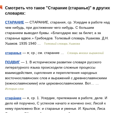
Смотреть что такое "Старание (старанье)" в других
словарях:
СТАРАНИЕ
— СТАРАНИЕ, старания, ср. Усердие в работе над
чем нибудь, при достижении чего нибудь. С большим
старанием выводил буквы. «Благодарю вас за билет, а за
старанье вдвое.» Грибоедов. Толковый словарь Ушакова. Д.Н.
Ушаков. 1935 1940 …
Толковый словарь Ушакова
старанье
— я; ср.; см. старание …
Словарь многих выражений
ПОДВИГ
— 1. В историческом развитии словаря русского
литературного языка происходили сложные процессы
взаимодействия, сцепления и переплетения народных
восточнославянских слов и выражений с древнеславянскими
(южнославянскими) или церковнославянскими. Вот… …
История слов
стара́ние
— я, ср. 1. Усердие, прилежание в работе, деле. И
дело ей поручено, С успехом начато и кончено оно; Лисой к
нему приложено Все: и старанье и уменье. И. Крылов, Лиса